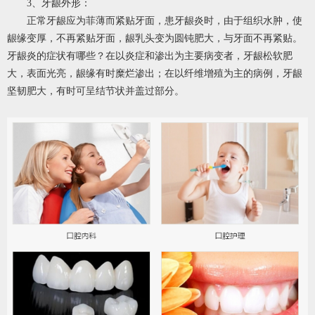
3、牙龈外形：
正常牙龈应为菲薄而紧贴牙面，患牙龈炎时，由于组织水肿，使
龈缘变厚，不再紧贴牙面，龈乳头变为圆钝肥大，与牙面不再紧贴。
牙龈炎的症状有哪些？在以炎症和渗出为主要病变者，牙龈松软肥
大，表面光亮，龈缘有时糜烂渗出；在以纤维增殖为主的病例，牙龈
坚韧肥大，有时可呈结节状并盖过部分。