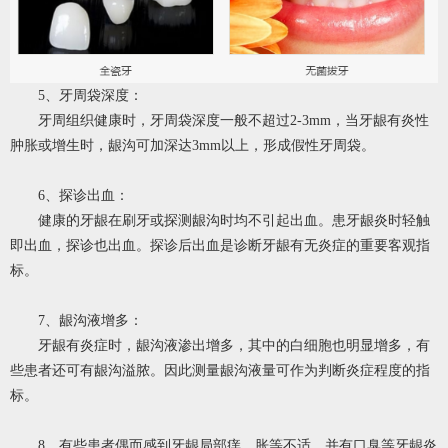
5、牙周袋深度：
牙周组织健康时，牙周袋深度一般不超过2-3mm，当牙龈有炎性
肿胀或增生时，龈沟可加深达3mm以上，形成假性牙周袋。
6、探诊出血：
健康的牙龈在刷牙或探测龈沟时均不引起出血。患牙龈炎时轻触
即出血，探诊也出血。探诊后出血是诊断牙龈有无炎症的重要客观指
标。
7、龈沟液增多：
牙龈有炎症时，龈沟液渗出增多，其中的白细胞也明显增多，有
些患者还可有龈沟溢脓。因此测量龈沟液量可作为判断炎症程度的指
标。
8、有些患者偶而感到牙龈局部痒、胀等不适，并有口臭等牙龈炎