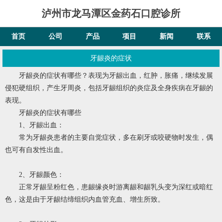
泸州市龙马潭区金药石口腔诊所
首页
公司
产品
项目
新闻
联系
牙龈炎的症状
牙龈炎的症状有哪些？表现为牙龈出血，红肿，胀痛，继续发展
侵犯硬组织，产生牙周炎，包括牙龈组织的炎症及全身疾病在牙龈的
表现。
牙龈炎的症状有哪些
1、牙龈出血：
常为牙龈炎患者的主要自觉症状，多在刷牙或咬硬物时发生，偶
也可有自发性出血。
2、牙龈颜色：
正常牙龈呈粉红色，患龈缘炎时游离龈和龈乳头变为深红或暗红
色，这是由于牙龈结缔组织内血管充血、增生所致。