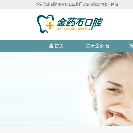
欢迎您来到泸州金药石口腔门诊部有限公司官方网站！
首页
关于金药石
诊所简介
金药石文化
诊所环境
先进设备
全景展示