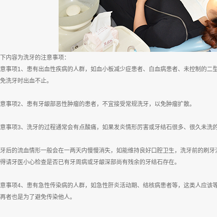
内容为洗牙的注意事项：
事项1、患有出血性疾病的人群，如血小板减少症患者、白血病患者、未控制的二型
免洗牙时出血不止。
事项2、患有牙龈部恶性肿瘤的患者，不宜接受常规洗牙，以免肿瘤扩散。
事项3、洗牙的过程通常会有点酸痛，如果发炎情形厉害或牙结石很多、很久未洗的
后的流血情形一般会在一两天内慢慢消失，如能维持良好口腔卫生，洗牙前的刷牙流
得请牙医小心检查是否已有牙周病或牙龈深部尚有残余的牙结石存在。
事项4、患有急性传染病的人群，如急性肝炎活动期、结核病患者等，这类人应该等
再者也是为了避免传染他人。