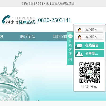
网站地图
|
RSS
|
XML
|
您暂无新询盘信息！
0830-2503141
客户服务
询
医疗团队
口腔保健
客户服务
在
在线留言
线
言
客
分享到...
服
式
扫描二维码