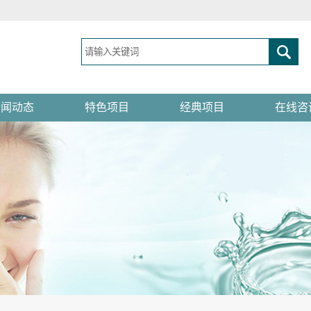
新闻动态
特色项目
经典项目
在线咨
诊所动态
种植牙
牙齿矫正
环境展示
在线留
行业动态
洗牙洁牙
口腔内科
医疗团队
联系方
口腔保健
烤瓷牙
全瓷牙
儿童牙科
口腔护理
无痛拔牙